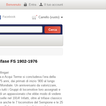
Benvenuto
Entra
Il tuo account
Facebook
Carrello
(vuoto)
rifase FS 1902-1976
Mingari
a e Acqui Terme si concludeva l’era della
75 anni, dai primati di inizio ‘900 al lungo
Mondiale. Un anniversario da valorizzare,
 tutti i Gruppi di locomotive loro assegnati e
i di un appassionato che ebbe modo di vedere
elle nel 1914! Infatti, oltre al trifase classico
tate anche le 7 locomotive del Sempione e le 25