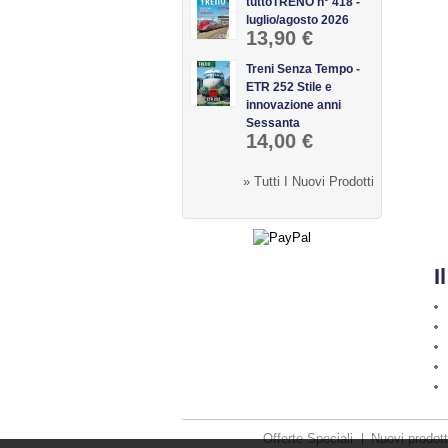
tuttoTRENO n° 418 -
luglio/agosto 2026
13,90 €
Treni Senza Tempo -
ETR 252 Stile e
innovazione anni
Sessanta
14,00 €
» Tutti I Nuovi Prodotti
I
Offerte Speciali
Nuovi prodott