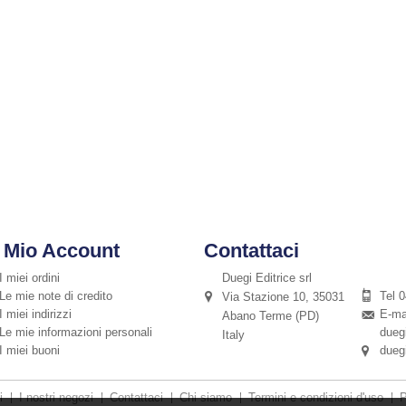
l Mio Account
Contattaci
I miei ordini
Duegi Editrice srl
Le mie note di credito
Tel 
Via Stazione 10, 35031

I miei indirizzi
E-ma
Abano Terme (PD)

Le mie informazioni personali
duegi
Italy
I miei buoni
dueg
i
I nostri negozi
Contattaci
Chi siamo
Termini e condizioni d'uso
P