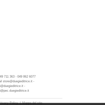
049 711 363 - 049 862 6077
il
store@duegieditrice.it -
@duegieditrice.it -
i@pec.duegieditrice.it
rivacy Policy
Mappa del sito