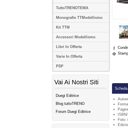
TuttoTRENOTEMA
Monografie TTModellismo
Kit TTM
Accessori Modellismo
Libri In Offerta
Condi
Stam
Varie In Offerta
PDF
Vai Ai Nostri Siti
Scheda 
Duegi Editrice
Autore
Blog tuttoTRENO
Forma
Pagin
Forum Duegi Editrice
ISBN/
Foto:
i
Edizio