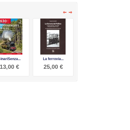
inariSenza...
La ferrovia...
CARRI FS...
13,00 €
25,00 €
13,00 €