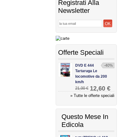
Registrati Alla
Newsletter
Offerte Speciali
DVD E 444
-40%
Tartaruga Le
locomotive da 200
km/h
12,60 €
21,00 €
» Tutte le offerte speciali
Questo Mese In
Edicola