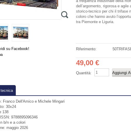
a frequenza industriale della R
dell’argomento, rigorosa e agil
storico-tecnico per chi il trifase
coloro che hanno avuto l’opportu
tra Piemonte e Liguria.
.
vidi su Facebook!
Riferimento:
50TRIFAS
pa
49,00 €
Quantità:
tecnica
:
Franco Dell'Amico e Michele Mingari
to:
30x24
e
138
ISSN:
9788895096346
n b/n e a colori
ne:
maggio 2026