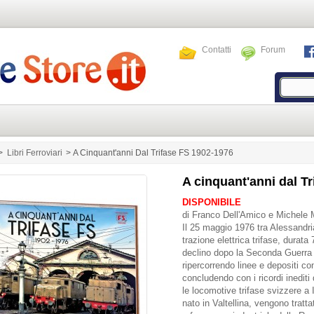
Contatti
Forum
>
Libri Ferroviari
>
A Cinquant'anni Dal Trifase FS 1902-1976
A cinquant'anni dal T
DISPONIBILE
di Franco Dell'Amico e Michele 
Il 25 maggio 1976 tra Alessandri
trazione elettrica trifase, durata 
declino dopo la Seconda Guerra 
ripercorrendo linee e depositi con
concludendo con i ricordi inedit
le locomotive trifase svizzere a Is
nato in Valtellina, vengono trat