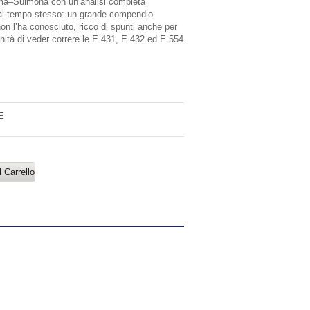
oma–Sulmona con un’analisi completa
e al tempo stesso: un grande compendio
 non l’ha conosciuto, ricco di spunti anche per
nità di veder correre le E 431, E 432 ed E 554
E