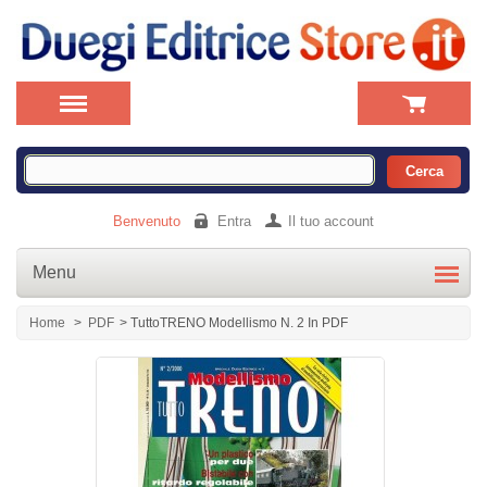
Benvenuto
Entra
Il tuo account
Menu
Home
>
PDF
>
TuttoTRENO Modellismo N. 2 In PDF